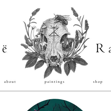
 ë
R a
a b o u t
p a i n t i n g s
s h o p